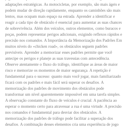
adaptações estratégicas. As motocicletas, por exemplo, são mais ágeis e
podem mudar de direção rapidamente, enquanto os caminhões são mais
lentos, mas ocupam mais espaço na estrada. Aprender a identificar e
reagir a cada tipo de obstáculo é essencial para aumentar as suas chances
de sobrevivência. Além dos veículos, outros elementos, como buracos e
poças, podem representar perigos adicionais, exigindo reflexos rápidos e
precisão nos comandos. A Importância da Memorização dos Padrões Em
muitos níveis do «chicken road», os obstáculos seguem padrões
previsíveis. Aprender a memorizar esses padrões permite que você
antecipe os perigos e planeje as suas travessias com antecedência.
Observe atentamente o fluxo do tráfego, identifique as áreas de maior
risco e memorize os momentos de maior segurança. A repetição é
fundamental para o sucesso: quanto mais você jogar, mais familiarizado
ficará com os padrões e mais fácil será superar os desafios. A
memorização dos padrões de movimento dos obstáculos pode
transformar um nível aparentemente impossível em uma tarefa simples.
A observação constante do fluxo de veículos é crucial. A paciência ao
esperar o momento certo para atravessar a rua é uma virtude. A precisão
nos comandos é fundamental para desviar dos obstáculos. A
memorização dos padrões de tráfego pode facilitar a superação dos
desafios. A combinação desses elementos cria uma experiência de jogo