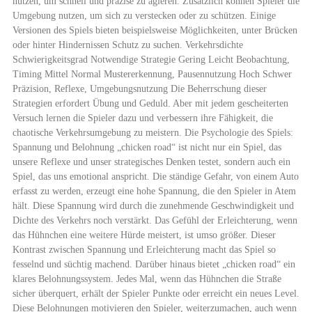
nutzen, um schnell und präzise zu agieren. Zusätzlich können Spieler die
Umgebung nutzen, um sich zu verstecken oder zu schützen. Einige
Versionen des Spiels bieten beispielsweise Möglichkeiten, unter Brücken
oder hinter Hindernissen Schutz zu suchen. Verkehrsdichte
Schwierigkeitsgrad Notwendige Strategie Gering Leicht Beobachtung,
Timing Mittel Normal Mustererkennung, Pausennutzung Hoch Schwer
Präzision, Reflexe, Umgebungsnutzung Die Beherrschung dieser
Strategien erfordert Übung und Geduld. Aber mit jedem gescheiterten
Versuch lernen die Spieler dazu und verbessern ihre Fähigkeit, die
chaotische Verkehrsumgebung zu meistern. Die Psychologie des Spiels:
Spannung und Belohnung „chicken road“ ist nicht nur ein Spiel, das
unsere Reflexe und unser strategisches Denken testet, sondern auch ein
Spiel, das uns emotional anspricht. Die ständige Gefahr, von einem Auto
erfasst zu werden, erzeugt eine hohe Spannung, die den Spieler in Atem
hält. Diese Spannung wird durch die zunehmende Geschwindigkeit und
Dichte des Verkehrs noch verstärkt. Das Gefühl der Erleichterung, wenn
das Hühnchen eine weitere Hürde meistert, ist umso größer. Dieser
Kontrast zwischen Spannung und Erleichterung macht das Spiel so
fesselnd und süchtig machend. Darüber hinaus bietet „chicken road“ ein
klares Belohnungssystem. Jedes Mal, wenn das Hühnchen die Straße
sicher überquert, erhält der Spieler Punkte oder erreicht ein neues Level.
Diese Belohnungen motivieren den Spieler, weiterzumachen, auch wenn