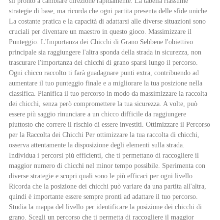
sii pronto a cambiare direzione rapidamente. La tabella riassume
strategie di base, ma ricorda che ogni partita presenta delle sfide uniche.
La costante pratica e la capacità di adattarsi alle diverse situazioni sono
cruciali per diventare un maestro in questo gioco. Massimizzare il
Punteggio: L'Importanza dei Chicchi di Grano Sebbene l'obiettivo
principale sia raggiungere l'altra sponda della strada in sicurezza, non
trascurare l'importanza dei chicchi di grano sparsi lungo il percorso.
Ogni chicco raccolto ti farà guadagnare punti extra, contribuendo ad
aumentare il tuo punteggio finale e a migliorare la tua posizione nella
classifica. Pianifica il tuo percorso in modo da massimizzare la raccolta
dei chicchi, senza però compromettere la tua sicurezza. A volte, può
essere più saggio rinunciare a un chicco difficile da raggiungere
piuttosto che correre il rischio di essere investiti. Ottimizzare il Percorso
per la Raccolta dei Chicchi Per ottimizzare la tua raccolta di chicchi,
osserva attentamente la disposizione degli elementi sulla strada.
Individua i percorsi più efficienti, che ti permettano di raccogliere il
maggior numero di chicchi nel minor tempo possibile. Sperimenta con
diverse strategie e scopri quali sono le più efficaci per ogni livello.
Ricorda che la posizione dei chicchi può variare da una partita all'altra,
quindi è importante essere sempre pronti ad adattare il tuo percorso.
Studia la mappa del livello per identificare la posizione dei chicchi di
grano. Scegli un percorso che ti permetta di raccogliere il maggior