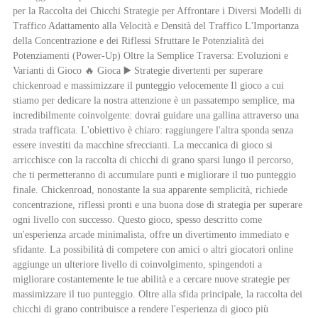
per la Raccolta dei Chicchi Strategie per Affrontare i Diversi Modelli di
Traffico Adattamento alla Velocità e Densità del Traffico L'Importanza
della Concentrazione e dei Riflessi Sfruttare le Potenzialità dei
Potenziamenti (Power-Up) Oltre la Semplice Traversa: Evoluzioni e
Varianti di Gioco 🔥 Gioca ▶️ Strategie divertenti per superare
chickenroad e massimizzare il punteggio velocemente Il gioco a cui
stiamo per dedicare la nostra attenzione è un passatempo semplice, ma
incredibilmente coinvolgente: dovrai guidare una gallina attraverso una
strada trafficata. L'obiettivo è chiaro: raggiungere l'altra sponda senza
essere investiti da macchine sfreccianti. La meccanica di gioco si
arricchisce con la raccolta di chicchi di grano sparsi lungo il percorso,
che ti permetteranno di accumulare punti e migliorare il tuo punteggio
finale. Chickenroad, nonostante la sua apparente semplicità, richiede
concentrazione, riflessi pronti e una buona dose di strategia per superare
ogni livello con successo. Questo gioco, spesso descritto come
un'esperienza arcade minimalista, offre un divertimento immediato e
sfidante. La possibilità di competere con amici o altri giocatori online
aggiunge un ulteriore livello di coinvolgimento, spingendoti a
migliorare costantemente le tue abilità e a cercare nuove strategie per
massimizzare il tuo punteggio. Oltre alla sfida principale, la raccolta dei
chicchi di grano contribuisce a rendere l'esperienza di gioco più