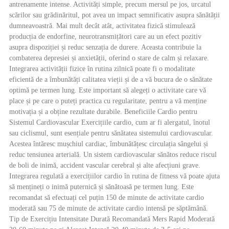
antrenamente intense. Activități simple, precum mersul pe jos, urcatul
scărilor sau grădinăritul, pot avea un impact semnificativ asupra sănătății
dumneavoastră. Mai mult decât atât, activitatea fizică stimulează
producția de endorfine, neurotransmițători care au un efect pozitiv
asupra dispoziției și reduc senzația de durere. Aceasta contribuie la
combaterea depresiei și anxietății, oferind o stare de calm și relaxare.
Integrarea activității fizice în rutina zilnică poate fi o modalitate
eficientă de a îmbunătăți calitatea vieții și de a vă bucura de o sănătate
optimă pe termen lung. Este important să alegeți o activitate care vă
place și pe care o puteți practica cu regularitate, pentru a vă menține
motivația și a obține rezultate durabile. Beneficiile Cardio pentru
Sistemul Cardiovascular Exercițiile cardio, cum ar fi alergatul, înotul
sau ciclismul, sunt esențiale pentru sănătatea sistemului cardiovascular.
Acestea întăresc mușchiul cardiac, îmbunătățesc circulația sângelui și
reduc tensiunea arterială. Un sistem cardiovascular sănătos reduce riscul
de boli de inimă, accident vascular cerebral și alte afecțiuni grave.
Integrarea regulată a exercițiilor cardio în rutina de fitness vă poate ajuta
să mențineți o inimă puternică și sănătoasă pe termen lung. Este
recomandat să efectuați cel puțin 150 de minute de activitate cardio
moderată sau 75 de minute de activitate cardio intensă pe săptămână.
Tip de Exercițiu Intensitate Durată Recomandată Mers Rapid Moderată