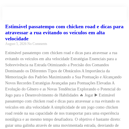
Estimável passatempo com chicken road e dicas para
atravessar a rua evitando os veículos em alta
velocidade
August 5, 2026
No Comments
Estimável passatempo com chicken road e dicas para atravessar a rua
evitando os veículos em alta velocidade Estratégias Essenciais para a
Sobrevivência na Estrada Otimizando a Precisão dos Comandos
Dominando os Diferentes Tipos de Obstáculos A Importância da
Memorização dos Padrões Maximizando a Sua Pontuação e Alcançando
Novos Recordes Estratégias Avançadas para Pontuações Elevadas A
Evolução do Gênero e as Novas Tendências Explorando o Potencial do
Jogo para o Desenvolvimento de Habilidades 🔥 Jogar ▶️ Estimável
passatempo com chicken road e dicas para atravessar a rua evitando os
veículos em alta velocidade A simplicidade de um jogo como chicken
road reside na sua capacidade de nos transportar para uma experiência
nostálgica e ao mesmo tempo desafiadora. O objetivo é bastante direto:
guiar uma galinha através de uma movimentada estrada, desviando de