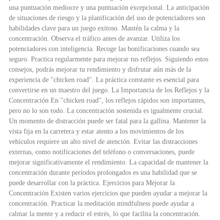
una puntuación mediocre y una puntuación excepcional. La anticipación
de situaciones de riesgo y la planificación del uso de potenciadores son
habilidades clave para un juego exitoso. Mantén la calma y la
concentración. Observa el tráfico antes de avanzar. Utiliza los
potenciadores con inteligencia. Recoge las bonificaciones cuando sea
seguro. Practica regularmente para mejorar tus reflejos. Siguiendo estos
consejos, podrás mejorar tu rendimiento y disfrutar aún más de la
experiencia de "chicken road". La práctica constante es esencial para
convertirse en un maestro del juego. La Importancia de los Reflejos y la
Concentración En "chicken road", los reflejos rápidos son importantes,
pero no lo son todo. La concentración sostenida es igualmente crucial.
Un momento de distracción puede ser fatal para la gallina. Mantener la
vista fija en la carretera y estar atento a los movimientos de los
vehículos requiere un alto nivel de atención. Evitar las distracciones
externas, como notificaciones del teléfono o conversaciones, puede
mejorar significativamente el rendimiento. La capacidad de mantener la
concentración durante períodos prolongados es una habilidad que se
puede desarrollar con la práctica. Ejercicios para Mejorar la
Concentración Existen varios ejercicios que pueden ayudar a mejorar la
concentración. Practicar la meditación mindfulness puede ayudar a
calmar la mente y a reducir el estrés, lo que facilita la concentración.