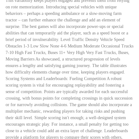
This variability keeps players engaged and prevents them from relying
on rote memorization. Introducing special vehicles with unique
behaviors – perhaps a speeding ambulance or a slow-moving farm
tractor – can further enhance the challenge and add an element of
surprise. The best games will also incorporate power-ups or special
abilities that can temporarily aid the player, such as a speed boost or a
brief period of invulnerability. Level Traffic Density Vehicle Speed
Obstacles 1-3 Low Slow None 4-6 Medium Moderate Occasional Trucks
7-10 High Fast Trucks, Buses 11+ Very High Very Fast Trucks, Buses,
Moving Barriers As showcased, a structured progression of levels
ensures a lengthy and satisfying gaming journey. The table illustrates
how difficulty elements change over time, keeping players engaged.
Scoring Systems and Leaderboards: Fueling Competition A robust
scoring system is vital for encouraging replayability and fostering a
sense of competition. Points are typically awarded for each successful
crossing, with bonus points for completing crossings in quick succession
or for narrowly avoiding collisions. The game should also incorporate a
multiplier mechanic, rewarding players for taking risks and pushing
their skill level. Simple scoring isn't enough; a well-designed system
encourages strategic play. For instance, a small penalty for getting too
close to a vehicle could add an extra layer of challenge. Leaderboards
provide a platform for players to compare their scores with others,