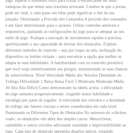
jogo: esperar o momento certo para cruzar a estrada pode ser mais
vantajoso do que tentar uma travessia arriscada. Lembre-se que a pressa
pode ser fatal, e cada passo em falso pode significar o fim da sua
jornada. Otimizando a Precisão dos Comandos A precisão dos comandos
é um fator determinante para o sucesso. Utilize controles sensíveis e
responsivos, ajustando as configurações do jogo para se adequar ao seu
estilo de jogo. Pratique a execução de movimentos rápidos e precisos,
aperfeiçoando a sua capacidade de desviar dos obstáculos. Explore
diferentes métodos de controle – seja por toque na tela, inclinação do
dispositivo ou botões virtuais – para encontrar a opção que melhor se
adapta às suas habilidades. A familiaridade com os controles permitirá
que você reaja instintivamente aos perigos, maximizando as suas chances
de sobrevivência. Nível Velocidade Média dos Veículos Densidade do
Tráfego Dificuldade 1 Baixa Baixa Fácil 5 Moderada Moderada Média
10 Alta Alta Difícil Como demonstrado na tabela acima, a dificuldade
do jogo aumenta progressivamente, exigindo maior habilidade e
estratégia por parte do jogador. A velocidade dos veículos e a densidade
do tráfego são fatores cruciais a serem considerados em cada nível.
Dominando os Diferentes Tipos de Obstáculos No universo do «chicken
road», os obstáculos vão além dos simples carros. Motocicletas,
caminhões e outros veículos adicionam variedade e imprevisibilidade ao
jogo. Cada tipo de obstáculo apresenta desafios únicos, exigindo