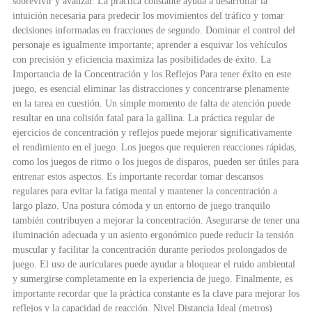
sobrevivir y avanzar. La práctica constante ayuda a desarrollar la
intuición necesaria para predecir los movimientos del tráfico y tomar
decisiones informadas en fracciones de segundo. Dominar el control del
personaje es igualmente importante; aprender a esquivar los vehículos
con precisión y eficiencia maximiza las posibilidades de éxito. La
Importancia de la Concentración y los Reflejos Para tener éxito en este
juego, es esencial eliminar las distracciones y concentrarse plenamente
en la tarea en cuestión. Un simple momento de falta de atención puede
resultar en una colisión fatal para la gallina. La práctica regular de
ejercicios de concentración y reflejos puede mejorar significativamente
el rendimiento en el juego. Los juegos que requieren reacciones rápidas,
como los juegos de ritmo o los juegos de disparos, pueden ser útiles para
entrenar estos aspectos. Es importante recordar tomar descansos
regulares para evitar la fatiga mental y mantener la concentración a
largo plazo. Una postura cómoda y un entorno de juego tranquilo
también contribuyen a mejorar la concentración. Asegurarse de tener una
iluminación adecuada y un asiento ergonómico puede reducir la tensión
muscular y facilitar la concentración durante períodos prolongados de
juego. El uso de auriculares puede ayudar a bloquear el ruido ambiental
y sumergirse completamente en la experiencia de juego. Finalmente, es
importante recordar que la práctica constante es la clave para mejorar los
reflejos y la capacidad de reacción. Nivel Distancia Ideal (metros)