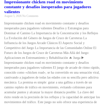
Impresionante chicken road en movimiento
constante y desafíos inesperados para jugadores
valientes
August 5, 2026
No Comments
Impresionante chicken road en movimiento constante y desafíos
inesperados para jugadores valientes Desafíos y Estrategias para
Dominar el Camino La Importancia de la Concentración y los Reflejos
La Evolución del Género de Juegos de Cruce de Carreteras La
Influencia de los Juegos Arcade Clásicos El Aspecto Social y
Competitivo del Juego La Importancia de las Comunidades Online El
Futuro de los Juegos de Cruce de Carreteras Más Allá del Juego:
Aplicaciones en Entrenamiento y Rehabilitación 🔥 Juega ▶️
Impresionante chicken road en movimiento constante y desafíos
inesperados para jugadores valientes El juego de arcade de ritmo rápido,
conocido como «chicken road», se ha convertido en una sensación viral,
cautivando a jugadores de todas las edades con su sencilla pero adictiva
mecánica. La premisa es simple: guiar a una gallina a través de un
camino repleto de tráfico en movimiento, evitando colisiones para
acumular puntos y alcanzar la mayor distancia posible. La clave del
éxito reside en la precisión de los reflejos y la capacidad de anticipar los
movimientos del tráfico. Este juego no solo ofrece una experiencia de