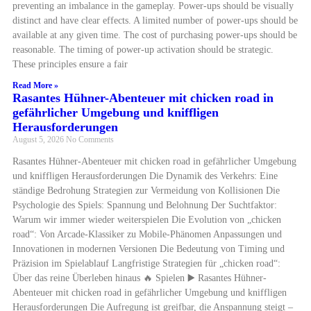
preventing an imbalance in the gameplay. Power-ups should be visually
distinct and have clear effects. A limited number of power-ups should be
available at any given time. The cost of purchasing power-ups should be
reasonable. The timing of power-up activation should be strategic.
These principles ensure a fair
Read More »
Rasantes Hühner-Abenteuer mit chicken road in
gefährlicher Umgebung und kniffligen
Herausforderungen
August 5, 2026
No Comments
Rasantes Hühner-Abenteuer mit chicken road in gefährlicher Umgebung
und kniffligen Herausforderungen Die Dynamik des Verkehrs: Eine
ständige Bedrohung Strategien zur Vermeidung von Kollisionen Die
Psychologie des Spiels: Spannung und Belohnung Der Suchtfaktor:
Warum wir immer wieder weiterspielen Die Evolution von „chicken
road“: Von Arcade-Klassiker zu Mobile-Phänomen Anpassungen und
Innovationen in modernen Versionen Die Bedeutung von Timing und
Präzision im Spielablauf Langfristige Strategien für „chicken road“:
Über das reine Überleben hinaus 🔥 Spielen ▶️ Rasantes Hühner-
Abenteuer mit chicken road in gefährlicher Umgebung und kniffligen
Herausforderungen Die Aufregung ist greifbar, die Anspannung steigt –