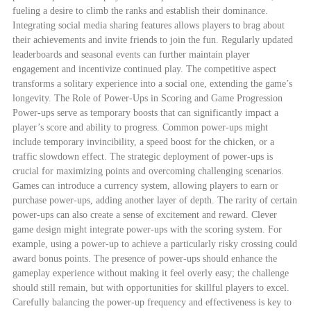
fueling a desire to climb the ranks and establish their dominance.
Integrating social media sharing features allows players to brag about
their achievements and invite friends to join the fun. Regularly updated
leaderboards and seasonal events can further maintain player
engagement and incentivize continued play. The competitive aspect
transforms a solitary experience into a social one, extending the game’s
longevity. The Role of Power-Ups in Scoring and Game Progression
Power-ups serve as temporary boosts that can significantly impact a
player’s score and ability to progress. Common power-ups might
include temporary invincibility, a speed boost for the chicken, or a
traffic slowdown effect. The strategic deployment of power-ups is
crucial for maximizing points and overcoming challenging scenarios.
Games can introduce a currency system, allowing players to earn or
purchase power-ups, adding another layer of depth. The rarity of certain
power-ups can also create a sense of excitement and reward. Clever
game design might integrate power-ups with the scoring system. For
example, using a power-up to achieve a particularly risky crossing could
award bonus points. The presence of power-ups should enhance the
gameplay experience without making it feel overly easy; the challenge
should still remain, but with opportunities for skillful players to excel.
Carefully balancing the power-up frequency and effectiveness is key to