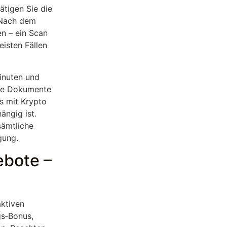
tigen Sie die
. Nach dem
en – ein Scan
isten Fällen
inuten und
die Dokumente
s mit Krypto
ängig ist.
sämtliche
gung.
bote –
aktiven
s‑Bonus,