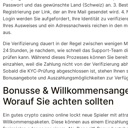
Passwort und das gewünschte Land (Schweiz) an. 3. Bestä
Registrierung per Link, der an Ihre Mail gesendet wird. 4
Login werden Sie aufgefordert, Ihre Identität zu verifizier
Ihres Ausweises und ein Adressnachweis reichen in den me
aus.
Die Verifizierung dauert in der Regel zwischen wenigen M
24 Stunden, je nachdem, wie schnell das Support‑Team 
prüfen kann. Während dieses Prozesses können Sie bereit
einzahlen, weil die Zahlung nicht von der Verifizierung abh
Sobald die KYC‑Prüfung abgeschlossen ist, stehen Ihnen 
Bonusangebote und Auszahlungsmöglichkeiten zur Verfü
Bonusse & Willkommensange
Worauf Sie achten sollten
Ein gutes crypto casino online lockt neue Spieler mit attr
Willkommenspaketen. Diese können aus einem Einzahlung