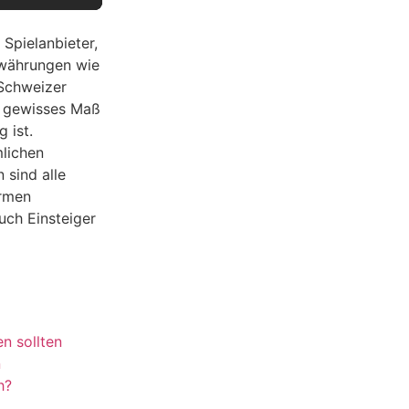
 Spielanbieter,
owährungen wie
 Schweizer
in gewisses Maß
 ist.
mlichen
 sind alle
ormen
uch Einsteiger
n sollten
n
h?