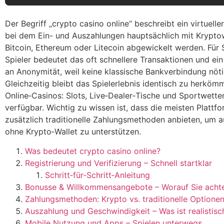
Der Begriff „crypto casino online“ beschreibt ein virtueller
bei dem Ein- und Auszahlungen hauptsächlich mit Krypt
Bitcoin, Ethereum oder Litecoin abgewickelt werden. Für
Spieler bedeutet das oft schnellere Transaktionen und e
an Anonymität, weil keine klassische Bankverbindung nötig
Gleichzeitig bleibt das Spielerlebnis identisch zu herköm
Online‑Casinos: Slots, Live‑Dealer‑Tische und Sportwetten
verfügbar. Wichtig zu wissen ist, dass die meisten Plattf
zusätzlich traditionelle Zahlungsmethoden anbieten, um a
ohne Krypto‑Wallet zu unterstützen.
Was bedeutet crypto casino online?
Registrierung und Verifizierung – Schnell startklar
Schritt‑für‑Schritt‑Anleitung
Bonusse & Willkommensangebote – Worauf Sie achte
Zahlungsmethoden: Krypto vs. traditionelle Optione
Auszahlung und Geschwindigkeit – Was ist realistisc
Mobile Nutzung und Apps – Spielen unterwegs