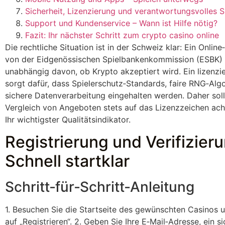
Sicherheit, Lizenzierung und verantwortungsvolles S
Support und Kundenservice – Wann ist Hilfe nötig?
Fazit: Ihr nächster Schritt zum crypto casino online
Die rechtliche Situation ist in der Schweiz klar: Ein Onlin
von der Eidgenössischen Spielbankenkommission (ESBK) li
unabhängig davon, ob Krypto akzeptiert wird. Ein lizenzi
sorgt dafür, dass Spielerschutz‑Standards, faire RNG‑Alg
sichere Datenverarbeitung eingehalten werden. Daher sol
Vergleich von Angeboten stets auf das Lizenzzeichen acht
Ihr wichtigster Qualitätsindikator.
Registrierung und Verifizieru
Schnell startklar
Schritt‑für‑Schritt‑Anleitung
1. Besuchen Sie die Startseite des gewünschten Casinos u
auf „Registrieren“. 2. Geben Sie Ihre E‑Mail‑Adresse, ein s