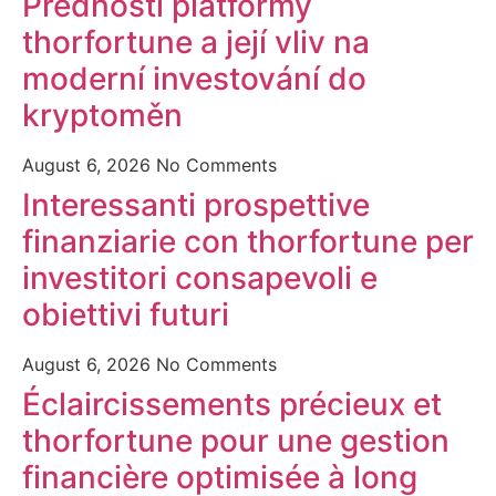
Přednosti platformy
thorfortune a její vliv na
moderní investování do
kryptoměn
August 6, 2026
No Comments
Interessanti prospettive
finanziarie con thorfortune per
investitori consapevoli e
obiettivi futuri
August 6, 2026
No Comments
Éclaircissements précieux et
thorfortune pour une gestion
financière optimisée à long