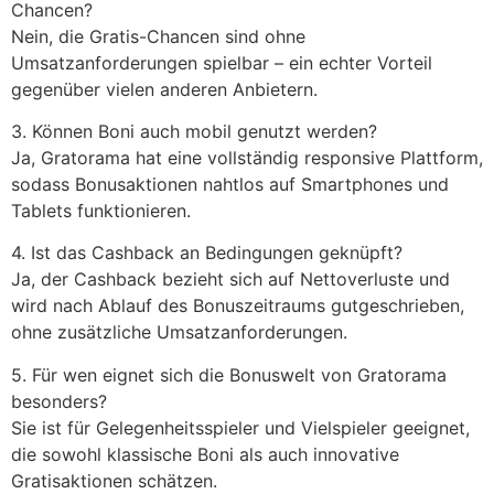
Chancen?
Nein, die Gratis-Chancen sind ohne
Umsatzanforderungen spielbar – ein echter Vorteil
gegenüber vielen anderen Anbietern.
3. Können Boni auch mobil genutzt werden?
Ja, Gratorama hat eine vollständig responsive Plattform,
sodass Bonusaktionen nahtlos auf Smartphones und
Tablets funktionieren.
4. Ist das Cashback an Bedingungen geknüpft?
Ja, der Cashback bezieht sich auf Nettoverluste und
wird nach Ablauf des Bonuszeitraums gutgeschrieben,
ohne zusätzliche Umsatzanforderungen.
5. Für wen eignet sich die Bonuswelt von Gratorama
besonders?
Sie ist für Gelegenheitsspieler und Vielspieler geeignet,
die sowohl klassische Boni als auch innovative
Gratisaktionen schätzen.