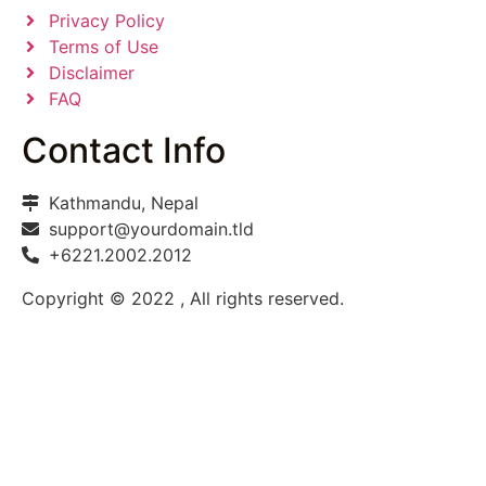
Privacy Policy
Terms of Use
Disclaimer
FAQ
Contact Info
Kathmandu, Nepal
support@yourdomain.tld
+6221.2002.2012
Copyright © 2022 , All rights reserved.