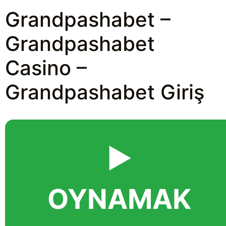
Grandpashabet –
Grandpashabet
Casino –
Grandpashabet Giriş
▶️
OYNAMAK