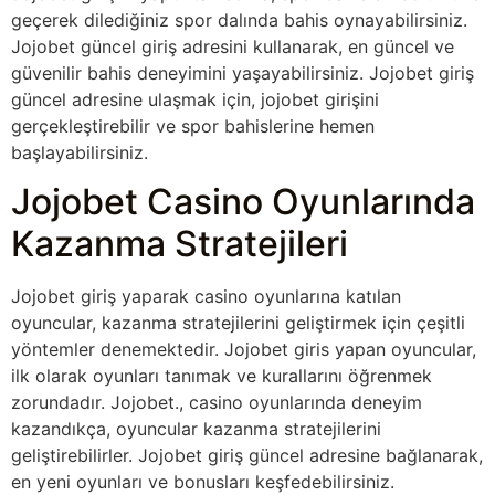
geçerek dilediğiniz spor dalında bahis oynayabilirsiniz.
Jojobet güncel giriş adresini kullanarak, en güncel ve
güvenilir bahis deneyimini yaşayabilirsiniz. Jojobet giriş
güncel adresine ulaşmak için, jojobet girişini
gerçekleştirebilir ve spor bahislerine hemen
başlayabilirsiniz.
Jojobet Casino Oyunlarında
Kazanma Stratejileri
Jojobet giriş yaparak casino oyunlarına katılan
oyuncular, kazanma stratejilerini geliştirmek için çeşitli
yöntemler denemektedir. Jojobet giris yapan oyuncular,
ilk olarak oyunları tanımak ve kurallarını öğrenmek
zorundadır. Jojobet., casino oyunlarında deneyim
kazandıkça, oyuncular kazanma stratejilerini
geliştirebilirler. Jojobet giriş güncel adresine bağlanarak,
en yeni oyunları ve bonusları keşfedebilirsiniz.