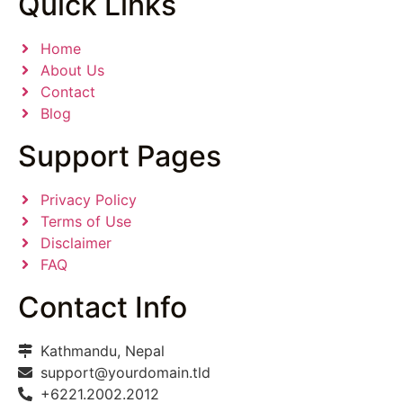
Quick Links
Home
About Us
Contact
Blog
Support Pages
Privacy Policy
Terms of Use
Disclaimer
FAQ
Contact Info
Kathmandu, Nepal
support@yourdomain.tld
+6221.2002.2012