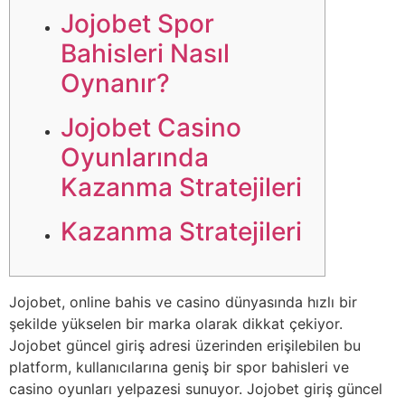
Jojobet Spor
Bahisleri Nasıl
Oynanır?
Jojobet Casino
Oyunlarında
Kazanma Stratejileri
Kazanma Stratejileri
Jojobet, online bahis ve casino dünyasında hızlı bir
şekilde yükselen bir marka olarak dikkat çekiyor.
Jojobet güncel giriş adresi üzerinden erişilebilen bu
platform, kullanıcılarına geniş bir spor bahisleri ve
casino oyunları yelpazesi sunuyor. Jojobet giriş güncel