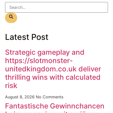
Latest Post
Strategic gameplay and
https://slotmonster-
unitedkingdom.co.uk deliver
thrilling wins with calculated
risk
August 8, 2026
No Comments
Fantastische Gewinnchancen