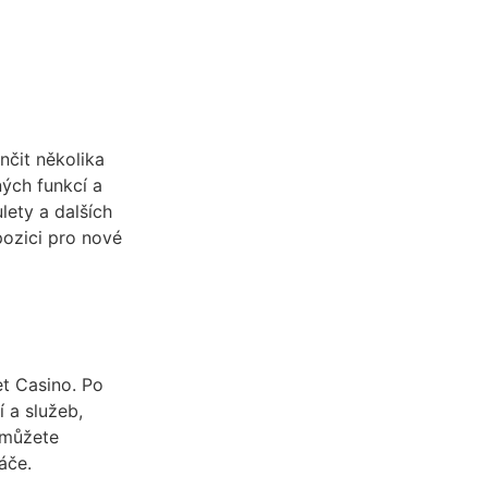
nčit několika
ných funkcí a
lety a dalších
pozici pro nové
et Casino. Po
 a služeb,
é můžete
áče.