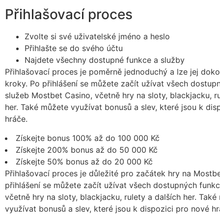
Přihlašovací proces
Zvolte si své uživatelské jméno a heslo
Přihlašte se do svého účtu
Najdete všechny dostupné funkce a služby
Přihlašovací proces je poměrně jednoduchý a lze jej doko
kroky. Po přihlášení se můžete začít užívat všech dostup
služeb Mostbet Casino, včetně hry na sloty, blackjacku, ru
her. Také můžete využívat bonusů a slev, které jsou k dis
hráče.
Získejte bonus 100% až do 100 000 Kč
Získejte 200% bonus až do 50 000 Kč
Získejte 50% bonus až do 20 000 Kč
Přihlašovací proces je důležité pro začátek hry na Mostb
přihlášení se můžete začít užívat všech dostupných funkcí
včetně hry na sloty, blackjacku, rulety a dalších her. Tak
využívat bonusů a slev, které jsou k dispozici pro nové hr