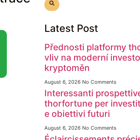
Latest Post
Přednosti platformy tho
vliv na moderní invest
kryptoměn
August 6, 2026
No Comments
Interessanti prospettiv
thorfortune per investi
e obiettivi futuri
August 6, 2026
No Comments
Éclaircissements préci