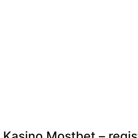
Kasino Mostbet – regis