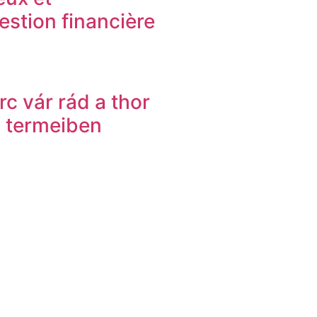
estion financière
c vár rád a thor
s termeiben