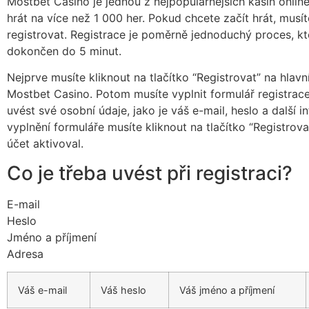
Mostbet Casino je jednou z nejpopulárnějších kasín onlin
hrát na více než 1 000 her. Pokud chcete začít hrát, musít
registrovat. Registrace je poměrně jednoduchý proces, kt
dokončen do 5 minut.
Nejprve musíte kliknout na tlačítko “Registrovat” na hlavn
Mostbet Casino. Potom musíte vyplnit formulář registrac
uvést své osobní údaje, jako je váš e-mail, heslo a další 
vyplnění formuláře musíte kliknout na tlačítko “Registrova
účet aktivoval.
Co je třeba uvést při registraci?
E-mail
Heslo
Jméno a příjmení
Adresa
Váš e-mail
Váš heslo
Váš jméno a příjmení