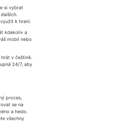
e si vybrat
 dalších.
yužít k hraní.
át kdekoliv a
 váš mobil nebo
hrát v češtině.
tupná 24/7, aby
hý proces,
rovat se na
méno a heslo.
ete všechny