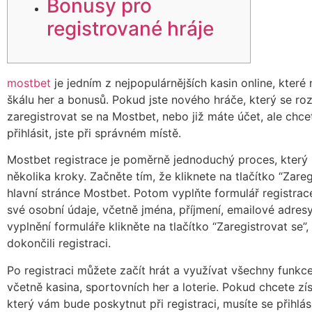
Bonusy pro
registrované hráje
mostbet
je jedním z nejpopulárnějších kasin online, které 
škálu her a bonusů. Pokud jste nového hráče, který se ro
zaregistrovat se na Mostbet, nebo již máte účet, ale chcet
přihlásit, jste při správném místě.
Mostbet registrace je poměrně jednoduchý proces, který 
několika kroky. Začněte tím, že kliknete na tlačítko “Zareg
hlavní stránce Mostbet. Potom vyplňte formulář registrac
své osobní údaje, včetně jména, příjmení, emailové adresy
vyplnění formuláře klikněte na tlačítko “Zaregistrovat se”,
dokončili registraci.
Po registraci můžete začít hrát a využívat všechny funkc
včetně kasina, sportovních her a loterie. Pokud chcete zí
který vám bude poskytnut při registraci, musíte se přihlás