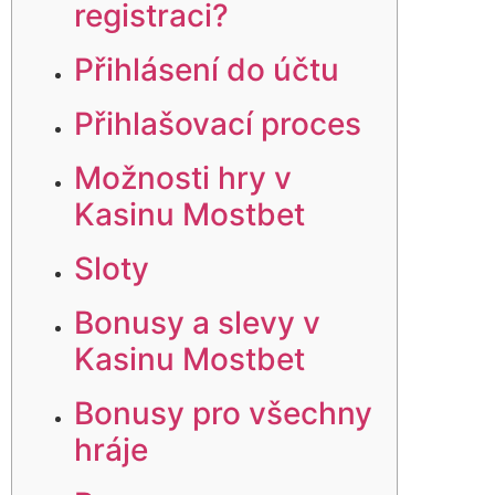
registraci?
Přihlásení do účtu
Přihlašovací proces
Možnosti hry v
Kasinu Mostbet
Sloty
Bonusy a slevy v
Kasinu Mostbet
Bonusy pro všechny
hráje