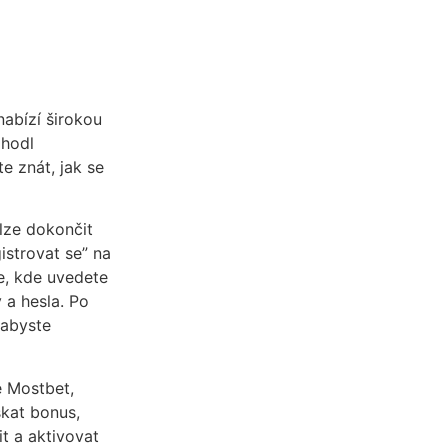
nabízí širokou
zhodl
e znát, jak se
lze dokončit
istrovat se” na
e, kde uvedete
 a hesla. Po
 abyste
e Mostbet,
skat bonus,
it a aktivovat