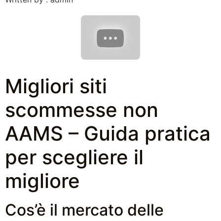
Migliori siti
scommesse non
AAMS – Guida pratica
per scegliere il
migliore
Cos’è il mercato delle