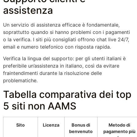
assistenza
Un servizio di assistenza efficace è fondamentale,
soprattutto quando si hanno problemi con i pagamenti
o la verifica. I siti più consigliati offrono chat live 24/7,
email e numero telefonico con risposta rapida.
Verifica la lingua del supporto: per gli utenti italiani è
preferibile un’assistenza in italiano, così da evitare
fraintendimenti durante la risoluzione delle
problematiche.
Tabella comparativa dei top
5 siti non AAMS
Sito
Licenza
Bonus di
Metodo di
benvenuto
pagamento più