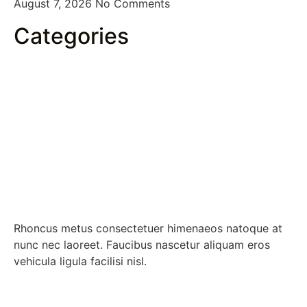
August 7, 2026
No Comments
Categories
Rhoncus metus consectetuer himenaeos natoque at
nunc nec laoreet. Faucibus nascetur aliquam eros
vehicula ligula facilisi nisl.