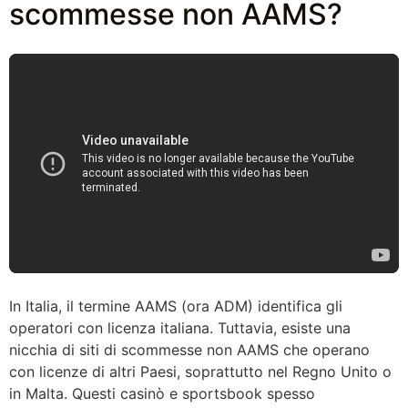
scommesse non AAMS?
In Italia, il termine AAMS (ora ADM) identifica gli
operatori con licenza italiana. Tuttavia, esiste una
nicchia di siti di scommesse non AAMS che operano
con licenze di altri Paesi, soprattutto nel Regno Unito o
in Malta. Questi casinò e sportsbook spesso