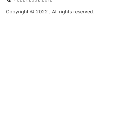
Copyright © 2022 , All rights reserved.