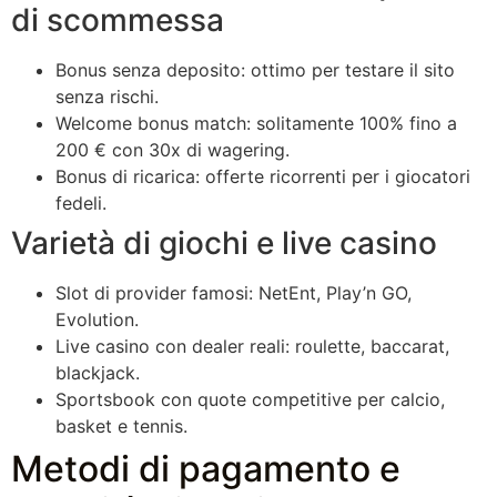
di scommessa
Bonus senza deposito: ottimo per testare il sito
senza rischi.
Welcome bonus match: solitamente 100% fino a
200 € con 30x di wagering.
Bonus di ricarica: offerte ricorrenti per i giocatori
fedeli.
Varietà di giochi e live casino
Slot di provider famosi: NetEnt, Play’n GO,
Evolution.
Live casino con dealer reali: roulette, baccarat,
blackjack.
Sportsbook con quote competitive per calcio,
basket e tennis.
Metodi di pagamento e