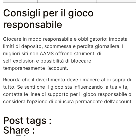
Consigli per il gioco
responsabile
Giocare in modo responsabile è obbligatorio: imposta
limiti di deposito, scommessa e perdita giornaliera. I
migliori siti non AAMS offrono strumenti di
self‑exclusion e possibilità di bloccare
temporaneamente l’account.
Ricorda che il divertimento deve rimanere al di sopra di
tutto. Se senti che il gioco sta influenzando la tua vita,
contatta le linee di supporto per il gioco responsabile o
considera l’opzione di chiusura permanente dell’account.
Post tags :
Share :