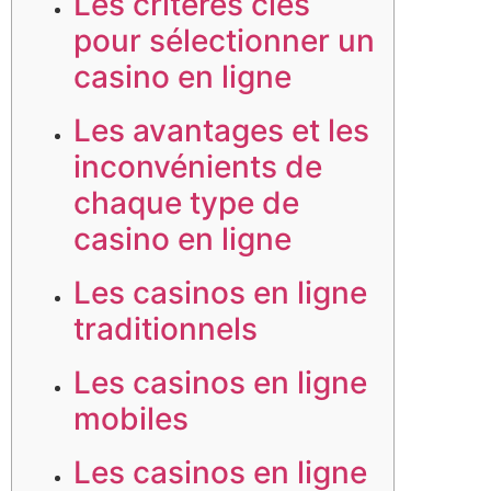
Les critères clés
pour sélectionner un
casino en ligne
Les avantages et les
inconvénients de
chaque type de
casino en ligne
Les casinos en ligne
traditionnels
Les casinos en ligne
mobiles
Les casinos en ligne