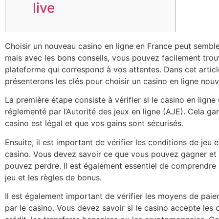
live
Choisir un nouveau casino en ligne en France peut sembler
mais avec les bons conseils, vous pouvez facilement trou
plateforme qui correspond à vos attentes. Dans cet artic
présenterons les clés pour choisir un casino en ligne nouv
La première étape consiste à vérifier si le casino en ligne 
réglementé par l’Autorité des jeux en ligne (AJE). Cela gar
casino est légal et que vos gains sont sécurisés.
Ensuite, il est important de vérifier les conditions de jeu e
casino. Vous devez savoir ce que vous pouvez gagner et
pouvez perdre. Il est également essentiel de comprendre 
jeu et les règles de bonus.
Il est également important de vérifier les moyens de pai
par le casino. Vous devez savoir si le casino accepte les 