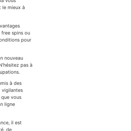
ela vous
 le mieux à
 avantages
 free spins ou
conditions pour
 un nouveau
N’hésitez pas à
upations.
umis à des
 vigilantes
e que vous
n ligne
ce, il est
té, de