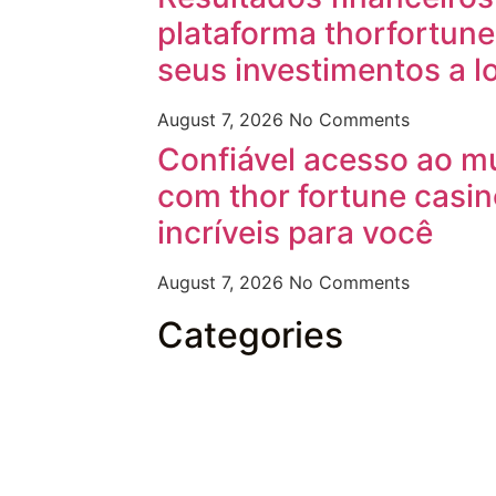
plataforma thorfortune
seus investimentos a l
August 7, 2026
No Comments
Confiável acesso ao m
com thor fortune casi
incríveis para você
August 7, 2026
No Comments
Categories