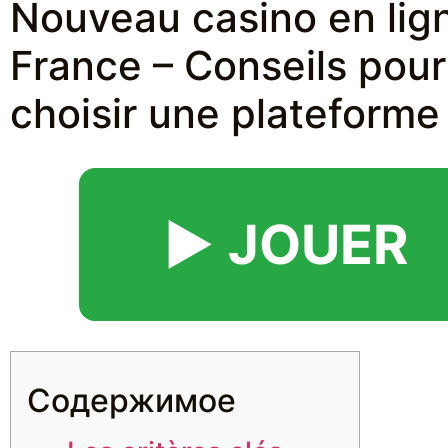
Nouveau casino en lig
France – Conseils pour
choisir une plateforme
▶️ JOUER
Содержимое