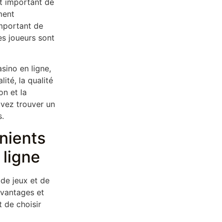
st important de
ment
important de
les joueurs sont
sino en ligne,
lité, la qualité
on et la
uvez trouver un
s.
nients
 ligne
 de jeux et de
avantages et
 de choisir