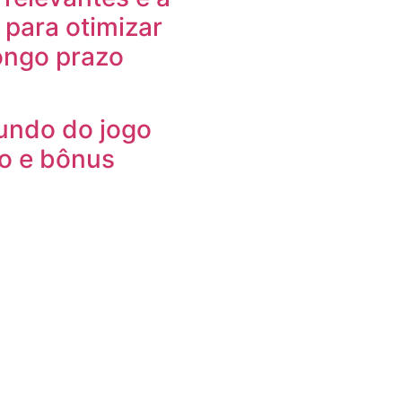
 para otimizar
ongo prazo
undo do jogo
no e bônus