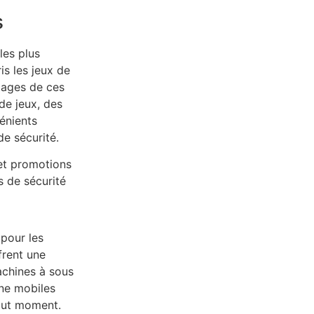
s
les plus
is les jeux de
ntages de ces
de jeux, des
énients
e sécurité.
 et promotions
s de sécurité
pour les
frent une
achines à sous
gne mobiles
 tout moment.