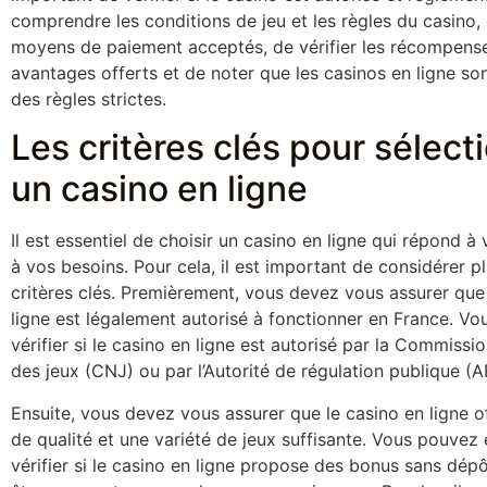
comprendre les conditions de jeu et les règles du casino, d
moyens de paiement acceptés, de vérifier les récompense
avantages offerts et de noter que les casinos en ligne so
des règles strictes.
Les critères clés pour sélect
un casino en ligne
Il est essentiel de choisir un casino en ligne qui répond à 
à vos besoins. Pour cela, il est important de considérer p
critères clés. Premièrement, vous devez vous assurer que
ligne est légalement autorisé à fonctionner en France. V
vérifier si le casino en ligne est autorisé par la Commissi
des jeux (CNJ) ou par l’Autorité de régulation publique (A
Ensuite, vous devez vous assurer que le casino en ligne o
de qualité et une variété de jeux suffisante. Vous pouvez
vérifier si le casino en ligne propose des bonus sans dépô