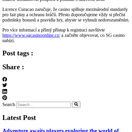
Licence Curacao zaručuje, že casino splňuje mezinárodní standardy
pro fair play a ochranu hráčů. Přesto doporučujeme vždy si přečíst
podmínky bonusů a pravidla hry, abyste se vyhnuli nedorozuměním.
Pro více informací a přímý přístup k registraci navštivte
https://www.sgcasinoonline.cz/
a začněte objevovat, co SG casino
nabízí.
Post tags :
Share :
Search
Latest Post
Adventure awaits players exploring the world of