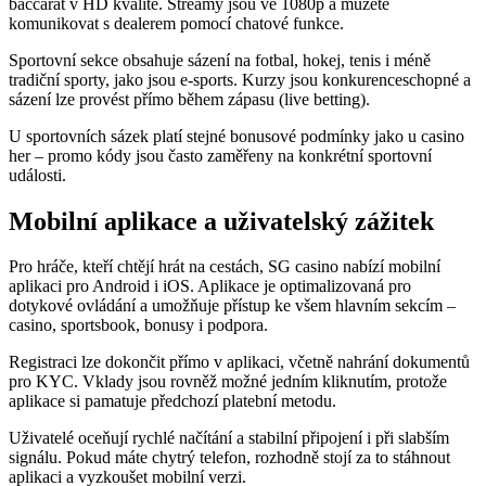
baccarat v HD kvalitě. Streamy jsou ve 1080p a můžete
komunikovat s dealerem pomocí chatové funkce.
Sportovní sekce obsahuje sázení na fotbal, hokej, tenis i méně
tradiční sporty, jako jsou e‑sports. Kurzy jsou konkurenceschopné a
sázení lze provést přímo během zápasu (live betting).
U sportovních sázek platí stejné bonusové podmínky jako u casino
her – promo kódy jsou často zaměřeny na konkrétní sportovní
události.
Mobilní aplikace a uživatelský zážitek
Pro hráče, kteří chtějí hrát na cestách, SG casino nabízí mobilní
aplikaci pro Android i iOS. Aplikace je optimalizovaná pro
dotykové ovládání a umožňuje přístup ke všem hlavním sekcím –
casino, sportsbook, bonusy i podpora.
Registraci lze dokončit přímo v aplikaci, včetně nahrání dokumentů
pro KYC. Vklady jsou rovněž možné jedním kliknutím, protože
aplikace si pamatuje předchozí platební metodu.
Uživatelé oceňují rychlé načítání a stabilní připojení i při slabším
signálu. Pokud máte chytrý telefon, rozhodně stojí za to stáhnout
aplikaci a vyzkoušet mobilní verzi.