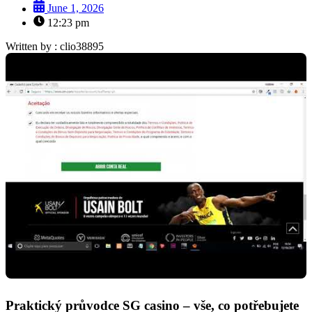
June 1, 2026
12:23 pm
Written by : clio38895
Praktický průvodce SG casino – vše, co potřebujete