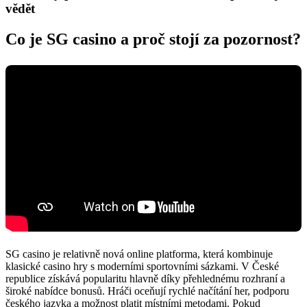
vědět
Co je SG casino a proč stojí za pozornost?
SG casino je relativně nová online platforma, která kombinuje
klasické casino hry s moderními sportovními sázkami. V České
republice získává popularitu hlavně díky přehlednému rozhraní a
široké nabídce bonusů. Hráči oceňují rychlé načítání her, podporu
českého jazyka a možnost platit místními metodami. Pokud