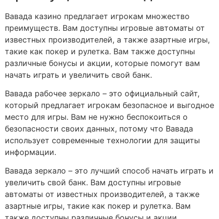
Вавада казино предлагает игрокам множество
преимуществ. Вам доступны игровые автоматы от
известных производителей, а также азартные игры,
такие как покер и рулетка. Вам также доступны
различные бонусы и акции, которые помогут вам
начать играть и увеличить свой банк.
Вавада рабочее зеркало – это официальный сайт,
который предлагает игрокам безопасное и выгодное
место для игры. Вам не нужно беспокоиться о
безопасности своих данных, потому что Вавада
использует современные технологии для защиты
информации.
Вавада зеркало – это лучший способ начать играть и
увеличить свой банк. Вам доступны игровые
автоматы от известных производителей, а также
азартные игры, такие как покер и рулетка. Вам
также доступны различные бонусы и акции,