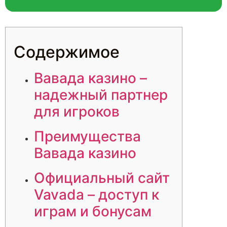
Содержимое
Вавада казино –
надежный партнер
для игроков
Преимущества
Вавада казино
Официальный сайт
Vavada – доступ к
играм и бонусам