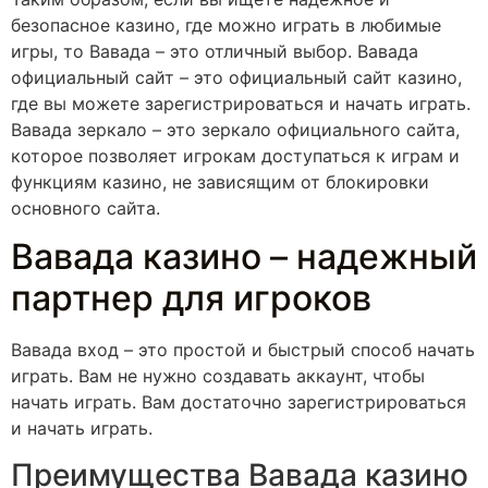
безопасное казино, где можно играть в любимые
игры, то Вавада – это отличный выбор. Вавада
официальный сайт – это официальный сайт казино,
где вы можете зарегистрироваться и начать играть.
Вавада зеркало – это зеркало официального сайта,
которое позволяет игрокам доступаться к играм и
функциям казино, не зависящим от блокировки
основного сайта.
Вавада казино – надежный
партнер для игроков
Вавада вход – это простой и быстрый способ начать
играть. Вам не нужно создавать аккаунт, чтобы
начать играть. Вам достаточно зарегистрироваться
и начать играть.
Преимущества Вавада казино