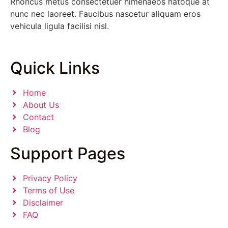
Rhoncus metus consectetuer himenaeos natoque at
nunc nec laoreet. Faucibus nascetur aliquam eros
vehicula ligula facilisi nisl.
Quick Links
Home
About Us
Contact
Blog
Support Pages
Privacy Policy
Terms of Use
Disclaimer
FAQ