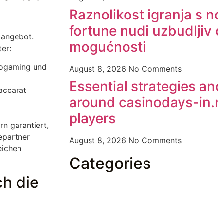
Raznolikost igranja s n
fortune nudi uzbudljiv 
langebot.
mogućnosti
er:
rogaming und
August 8, 2026
No Comments
Essential strategies a
Baccarat
around casinodays-in.n
players
n garantiert,
epartner
August 8, 2026
No Comments
eichen
Categories
h die