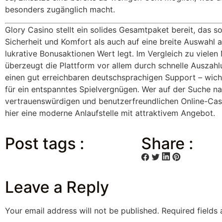
besonders zugänglich macht.
Glory Casino stellt ein solides Gesamtpaket bereit, das s
Sicherheit und Komfort als auch auf eine breite Auswahl 
lukrative Bonusaktionen Wert legt. Im Vergleich zu viele
überzeugt die Plattform vor allem durch schnelle Auszah
einen gut erreichbaren deutschsprachigen Support – wich
für ein entspanntes Spielvergnügen. Wer auf der Suche n
vertrauenswürdigen und benutzerfreundlichen Online-Casin
hier eine moderne Anlaufstelle mit attraktivem Angebot.
Post tags :
Share :
Leave a Reply
Your email address will not be published.
Required fields