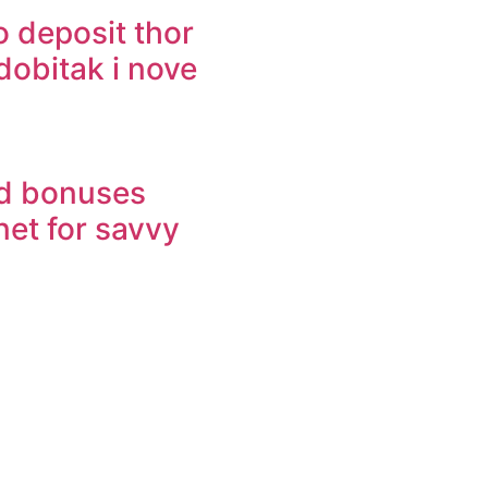
o deposit thor
dobitak i nove
nd bonuses
et for savvy