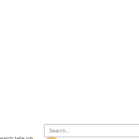
eich teile ich