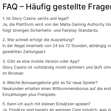
FAQ – Häufig gestellte Frage
1. Ist Glory Casino seriös und legal?
Ja, die Plattform wird von der Malta Gaming Authority liz
folgt strengen Sicherheits- und Fairplay-Standards.
2. Wie schnell erfolgt die Auszahlung?
In der Regel innerhalb von 24 bis 72 Stunden, abhängig v
gewählten Zahlungsart.
3. Gibt es eine mobile Version oder App?
Glory Casino ist vollständig mobil optimiert und läuft oh
im Browser.
4. Welche Bonusangebote gibt es für neue Spieler?
Neukunden erhalten einen Willkommensbonus auf die erst
Einzahlungen plus Freispiele.
5. Kann ich auch mit kleinen Einsätzen spielen?
Ja, Einsätze sind bereits ab wenigen Cent möglich, was 