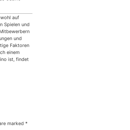
owohl auf
an Spielen und
n Mitbewerbern
lungen und
tige Faktoren
ach einem
o ist, findet
 are marked
*