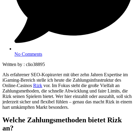
No Comments
Written by : clio38895
Als erfahrener SEO-Kopiraʏter mit über zehn Jahren Expertise im
iGaming-Bereich stelle ich heute die Zahlungsinfrastruktur des
Online-Casinos
Rizk
vor. Im Fokus steht die große Vielfalt an
Zahlungsmethoden, die schnelle Abwicklung und faire Limits, die
Rizk seinen Spielern bietet. Wer hier einzahlt oder auszahlt, soll sich
jederzeit sicher und flexibel fühlen – genau das macht Rizk in einem
hart umkämpften Markt besonders.
Welche Zahlungsmethoden bietet Rizk
an?