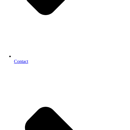
Contact