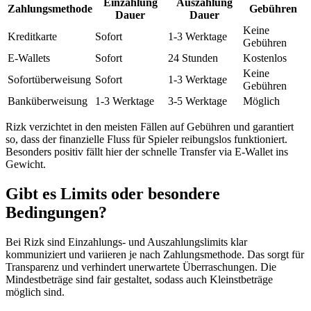
Einzahlung
Auszahlung
Zahlungsmethode
Gebühren
Dauer
Dauer
Keine
Kreditkarte
Sofort
1-3 Werktage
Gebühren
E-Wallets
Sofort
24 Stunden
Kostenlos
Keine
Sofortüberweisung
Sofort
1-3 Werktage
Gebühren
Banküberweisung
1-3 Werktage
3-5 Werktage
Möglich
Rizk verzichtet in den meisten Fällen auf Gebühren und garantiert
so, dass der finanzielle Fluss für Spieler reibungslos funktioniert.
Besonders positiv fällt hier der schnelle Transfer via E-Wallet ins
Gewicht.
Gibt es Limits oder besondere
Bedingungen?
Bei Rizk sind Einzahlungs- und Auszahlungslimits klar
kommuniziert und variieren je nach Zahlungsmethode. Das sorgt für
Transparenz und verhindert unerwartete Überraschungen. Die
Mindestbeträge sind fair gestaltet, sodass auch Kleinstbeträge
möglich sind.