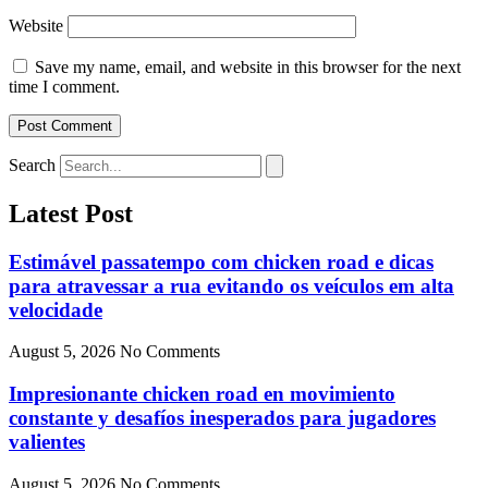
Website
Save my name, email, and website in this browser for the next
time I comment.
Search
Latest Post
Estimável passatempo com chicken road e dicas
para atravessar a rua evitando os veículos em alta
velocidade
August 5, 2026
No Comments
Impresionante chicken road en movimiento
constante y desafíos inesperados para jugadores
valientes
August 5, 2026
No Comments