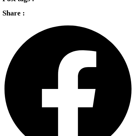
Share :