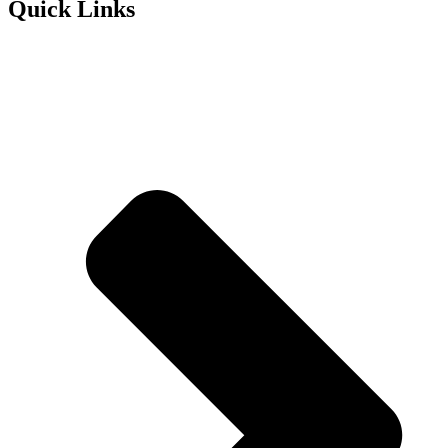
Quick Links