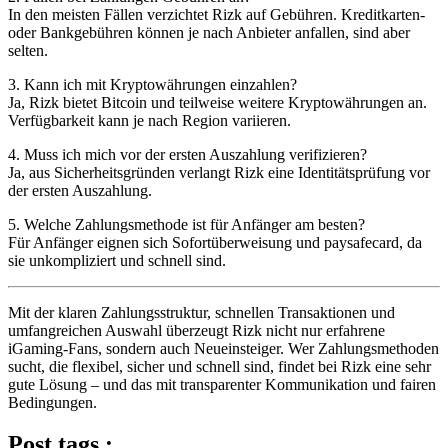
In den meisten Fällen verzichtet Rizk auf Gebühren. Kreditkarten-
oder Bankgebühren können je nach Anbieter anfallen, sind aber
selten.
3. Kann ich mit Kryptowährungen einzahlen?
Ja, Rizk bietet Bitcoin und teilweise weitere Kryptowährungen an.
Verfügbarkeit kann je nach Region variieren.
4. Muss ich mich vor der ersten Auszahlung verifizieren?
Ja, aus Sicherheitsgründen verlangt Rizk eine Identitätsprüfung vor
der ersten Auszahlung.
5. Welche Zahlungsmethode ist für Anfänger am besten?
Für Anfänger eignen sich Sofortüberweisung und paysafecard, da
sie unkompliziert und schnell sind.
Mit der klaren Zahlungsstruktur, schnellen Transaktionen und
umfangreichen Auswahl überzeugt Rizk nicht nur erfahrene
iGaming-Fans, sondern auch Neueinsteiger. Wer Zahlungsmethoden
sucht, die flexibel, sicher und schnell sind, findet bei Rizk eine sehr
gute Lösung – und das mit transparenter Kommunikation und fairen
Bedingungen.
Post tags :